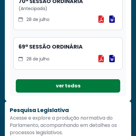
70ª SESSÃO ORDINÁRIA
(Antecipada)
28 de julho
Baixar 70ª SE
Baixar 70
69ª SESSÃO ORDINÁRIA
28 de julho
Baixar 69ª SE
Baixar 69
ver todos
Pesquisa Legislativa
Acesse e explore a produção normativa do
Parlamento, acompanhando em detalhes os
processos legislativos.