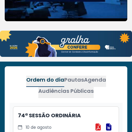
Ordem do dia
Pautas
Agenda
Audiências Públicas
74ª SESSÃO ORDINÁRIA
10 de agosto
Baixar 74ª SE
Baixar 74