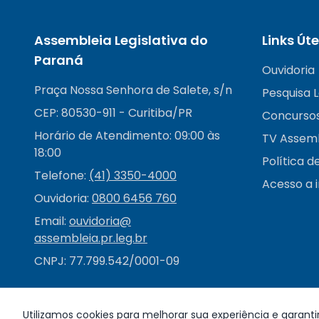
Assembleia Legislativa do
Links Úte
Paraná
Ouvidoria
Praça Nossa Senhora de Salete, s/n
Pesquisa L
CEP: 80530-911 - Curitiba/PR
Concurso
Horário de Atendimento: 09:00 às
TV Assem
18:00
Política d
Telefone:
(41) 3350-4000
Acesso a 
Ouvidoria:
0800 6456 760
Email:
ouvidoria@
assembleia.pr.leg.br
CNPJ: 77.799.542/0001-09
Utilizamos cookies para melhorar sua experiência e garanti