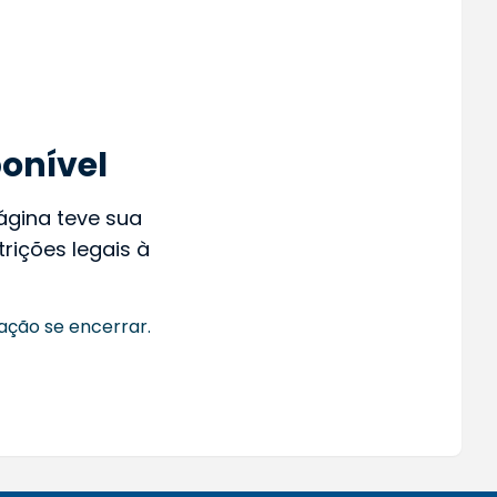
onível
página teve sua
rições legais à
ação se encerrar.