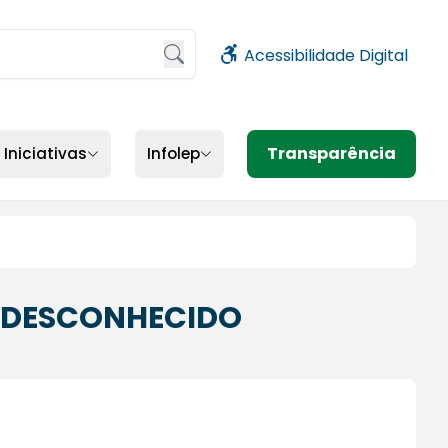
Acessibilidade Digital
sione Enter ou clique no botão de busca
Transparência
Iniciativas
Infolep
 DESCONHECIDO