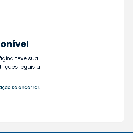
onível
página teve sua
rições legais à
ação se encerrar.