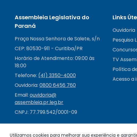
Assembleia Legislativa do
Links Úte
Paraná
Ouvidoria
Praça Nossa Senhora de Salete, s/n
Pesquisa L
CEP: 80530-911 - Curitiba/PR
Concurso
Horário de Atendimento: 09:00 às
TV Assem
18:00
Política d
Telefone:
(41) 3350-4000
Acesso a 
Ouvidoria:
0800 6456 760
Email:
ouvidoria@
assembleia.pr.leg.br
CNPJ: 77.799.542/0001-09
Utilizamos cookies para melhorar sua experiência e garanti