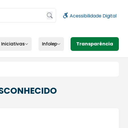
Acessibilidade Digital
sione Enter ou clique no botão de busca
Transparência
Iniciativas
Infolep
DESCONHECIDO