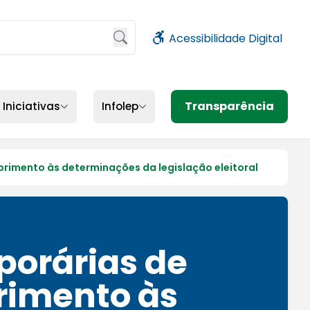
Acessibilidade Digital
sione Enter ou clique no botão de busca
Transparência
Iniciativas
Infolep
rimento às determinações da legislação eleitoral
orárias de
rimento às