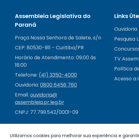
Assembleia Legislativa do
Links Úte
Paraná
Ouvidoria
Praça Nossa Senhora de Salete, s/n
Pesquisa L
CEP: 80530-911 - Curitiba/PR
Concurso
Horário de Atendimento: 09:00 às
TV Assem
18:00
Política d
Telefone:
(41) 3350-4000
Acesso a 
Ouvidoria:
0800 6456 760
Email:
ouvidoria@
assembleia.pr.leg.br
CNPJ: 77.799.542/0001-09
Utilizamos cookies para melhorar sua experiência e garanti