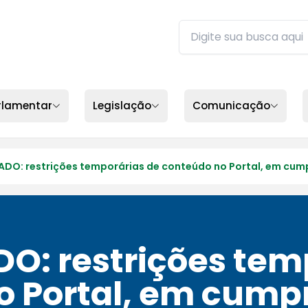
Buscar no site da ALEP
Digite sua busca e pres
rlamentar
Legislação
Comunicação
O: restrições temporárias de conteúdo no Portal, em cump
: restrições temp
o Portal, em cump