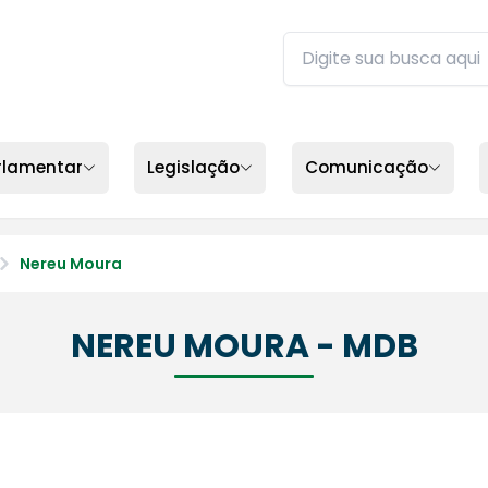
Buscar no site da ALEP
Digite sua busca e pres
rlamentar
Legislação
Comunicação
Nereu Moura
NEREU MOURA - MDB