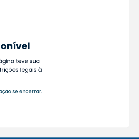
onível
página teve sua
rições legais à
ação se encerrar.