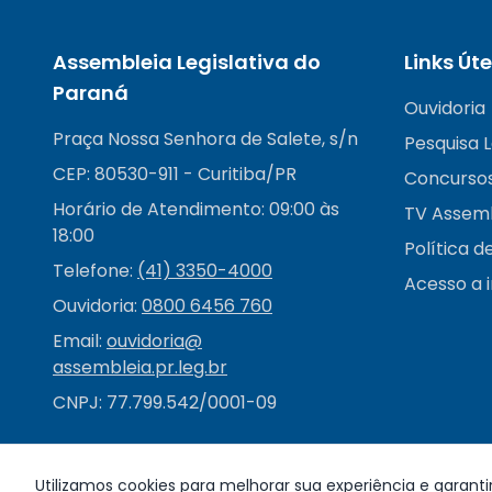
Assembleia Legislativa do
Links Úte
Paraná
Ouvidoria
Praça Nossa Senhora de Salete, s/n
Pesquisa L
CEP: 80530-911 - Curitiba/PR
Concurso
Horário de Atendimento: 09:00 às
TV Assem
18:00
Política d
Telefone:
(41) 3350-4000
Acesso a 
Ouvidoria:
0800 6456 760
Email:
ouvidoria@
assembleia.pr.leg.br
CNPJ: 77.799.542/0001-09
Utilizamos cookies para melhorar sua experiência e garanti