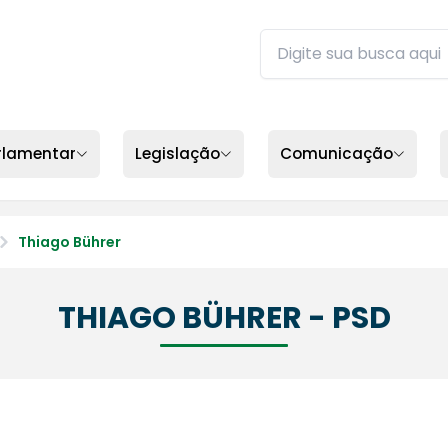
Buscar no site da ALEP
Digite sua busca e pres
rlamentar
Legislação
Comunicação
Thiago Bührer
THIAGO BÜHRER - PSD