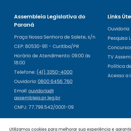
Assembleia Legislativa do
Links Úte
Paraná
Ouvidoria
Praça Nossa Senhora de Salete, s/n
Pesquisa L
CEP: 80530-911 - Curitiba/PR
Concurso
Horário de Atendimento: 09:00 às
TV Assem
18:00
Política d
Telefone:
(41) 3350-4000
Acesso a 
Ouvidoria:
0800 6456 760
Email:
ouvidoria@
assembleia.pr.leg.br
CNPJ: 77.799.542/0001-09
Utilizamos cookies para melhorar sua experiência e garanti