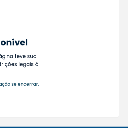
onível
página teve sua
rições legais à
ação se encerrar.