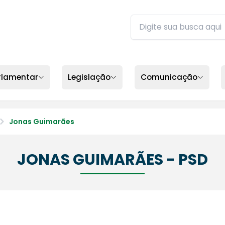
Buscar no site da ALEP
Digite sua busca e pres
rlamentar
Legislação
Comunicação
Jonas Guimarães
JONAS GUIMARÃES - PSD