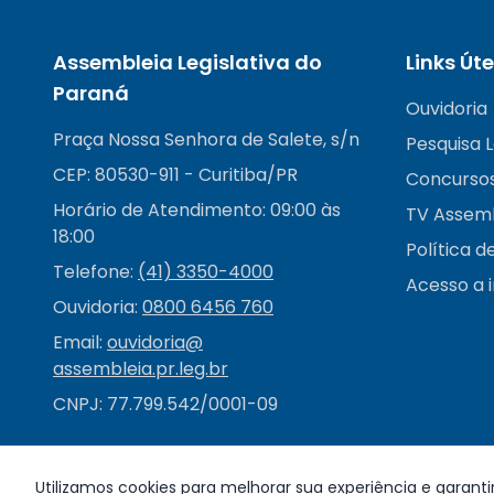
Assembleia Legislativa do
Links Úte
Paraná
Ouvidoria
Praça Nossa Senhora de Salete, s/n
Pesquisa L
CEP: 80530-911 - Curitiba/PR
Concurso
Horário de Atendimento: 09:00 às
TV Assem
18:00
Política d
Telefone:
(41) 3350-4000
Acesso a 
Ouvidoria:
0800 6456 760
Email:
ouvidoria@
assembleia.pr.leg.br
CNPJ: 77.799.542/0001-09
Utilizamos cookies para melhorar sua experiência e garanti