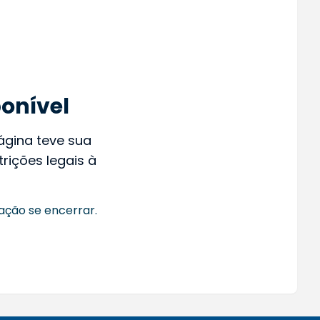
onível
página teve sua
rições legais à
ação se encerrar.